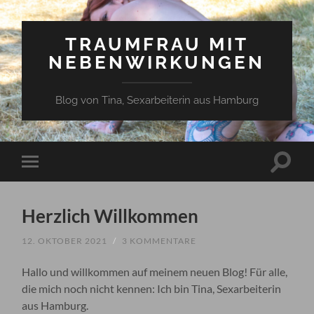
TRAUMFRAU MIT
NEBENWIRKUNGEN
Blog von Tina, Sexarbeiterin aus Hamburg
Suchfe
Mobile-
ein-/a
Menü
ein-/ausblenden
Herzlich Willkommen
12. OKTOBER 2021
/
3 KOMMENTARE
Hallo und willkommen auf meinem neuen Blog! Für alle,
die mich noch nicht kennen: Ich bin Tina, Sexarbeiterin
aus Hamburg.