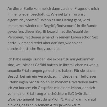
An dieser Stelle komme ich dann zu einer Frage, die mich
immer wieder beschäftigt: Wieviel Erfahrung ist
eigentlich „normal“? Wenn es um Dating geht, wird
immer mal wieder der Begriff „Bodycount“ in die Runde
geworfen; dieser Begriff bezeichnet die Anzahl der
Personen, mit denen jemand in seinem Leben schon Sex
hatte. Niemand redet aber darüber, wie so der
durchschnittliche Bodycount ist.
Ich habe einige Kunden, die explizit zu mir gekommen
sind, weil sie das Gefühl hatten, in ihrem Leben zu wenig
sexuelle Erfahrungen gemacht zu haben. Für sie ist der
Besuch bei mir ein Versuch, zumindest einen Teil dieser
Erfahrungen nachzuholen. In meinem Privatleben hatte
ich vor kurzem ein Gespräch mit einem Mann, der sich
von meiner Erfahrung einschüchtern ließ (wörtlich:
„Was Sex angeht, bist du ja Profi!“). Als ich dann darauf
hinwies, dass er in seinem Alter ja wohl kaum