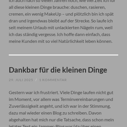
ich auch nach so vielen Jahren noch, wie viel Zeit ich für
all diese kleinen Dinge brauche: duschen, rasieren,
cremen, ein wenig MakeUp – und plötzlich bin ich spät
dran und irgendwas bleibt auf der Strecke. So laufe ich
seit meinem Urlaub mit unlackierten Nägeln rum, weil
ich das ständig vergesse. Ich hoffe dann einfach, dass
meine Kunden mit so viel Natürlichkeit leben können.
Dankbar für die kleinen Dinge
29. JULI 2025
/
1 KOMMENTAR
Gestern war ich frustriert. Viele Dinge laufen nicht gut
im Moment, vor allem was Terminvereinbarungen und
Zuverlässigkeit angeht, und ich war in der Stimmung,
dazu mal wieder einen Blog zu schreiben. Davon
abgehalten hat mich nur die Tatsache, dass schon mein
letzter Text ein Jammer-Blog war (da über einen