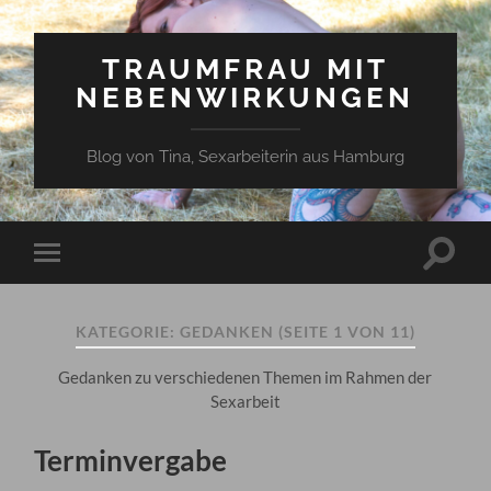
TRAUMFRAU MIT
NEBENWIRKUNGEN
Blog von Tina, Sexarbeiterin aus Hamburg
Suchfe
Mobile-
ein-/a
Menü
ein-/ausblenden
KATEGORIE:
GEDANKEN
(SEITE 1 VON 11)
Gedanken zu verschiedenen Themen im Rahmen der
Sexarbeit
Terminvergabe