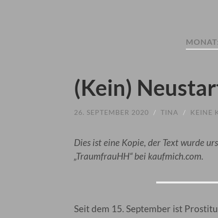
MONAT
(Kein) Neustar
26. SEPTEMBER 2020
/
TINA
/
KEINE
Dies ist eine Kopie, der Text wurde ur
„TraumfrauHH“ bei kaufmich.com.
Seit dem 15. September ist Prostit