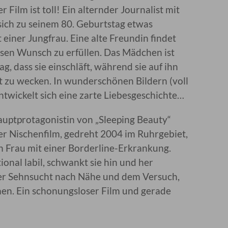
 Film ist toll! Ein alternder Journalist mit
 sich zu seinem 80. Geburtstag etwas
einer Jungfrau. Eine alte Freundin findet
esen Wunsch zu erfüllen. Das Mädchen ist
, dass sie einschläft, während sie auf ihn
ht zu wecken. In wunderschönen Bildern (voll
ntwickelt sich eine zarte Liebesgeschichte…
auptprotagonistin von „Sleeping Beauty“
uter Nischenfilm, gedreht 2004 im Ruhrgebiet,
en Frau mit einer Borderline-Erkrankung.
onal labil, schwankt sie hin und her
 der Sehnsucht nach Nähe und dem Versuch,
men. Ein schonungsloser Film und gerade