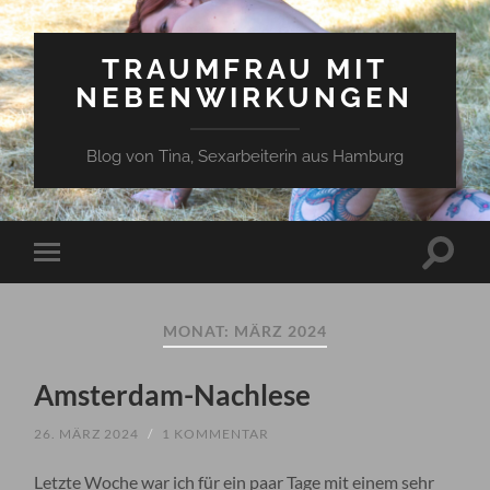
TRAUMFRAU MIT
NEBENWIRKUNGEN
Blog von Tina, Sexarbeiterin aus Hamburg
Suchfe
Mobile-
ein-/a
Menü
ein-/ausblenden
MONAT:
MÄRZ 2024
Amsterdam-Nachlese
26. MÄRZ 2024
/
1 KOMMENTAR
Letzte Woche war ich für ein paar Tage mit einem sehr