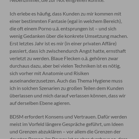
Ich erlebe es häufig, dass Kunden zu mir kommen mit
einer bestimmten Fantasie (egal in welchem Bereich),
die oft einem Porno u.ä. entsprungen ist – und sich
wenig Gedanken über die konkrete Umsetzung machen.
Erst letztes Jahr ist es mir (in einer privaten Affäre)
passiert, dass ich zwischendurch Angst hatte, ernsthaft
verletzt zu werden. Blaue Flecken o.ä. gehören zwar
durchaus dazu, aber bei vielen Techniken ist es nötig,
sich vorher mit Anatomie und Risiken
auseinanderzusetzen. Auch das Thema Hygiene muss
ich in solchen Szenarien zu großen Teilen dem Kunden
überlassen und mich darauf verlassen können, dass wir
auf derselben Ebene agieren.
BDSM erfordert Konsens und Vertrauen. Dafür werden
meist im Vorfeld längere Gespräche geführt, um Ideen
und Grenzen abzuklären – vor allem die Grenzen der
devoten Person. Im Paysex ist es aber durchaus so, dass