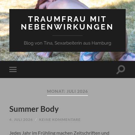
TRAUMFRAU MIT
NEBENWIRKUNGEN
Blog von Tina, Sexarbeiterin aus Hamburg
Suchfe
Mobile-
ein-/a
Menü
ein-/ausblenden
MONAT:
JULI 2026
Summer Body
4. JULI 2026
/
KEINE KOMMENTARE
Jedes Jahr im Frühling machen Zeitschriften und