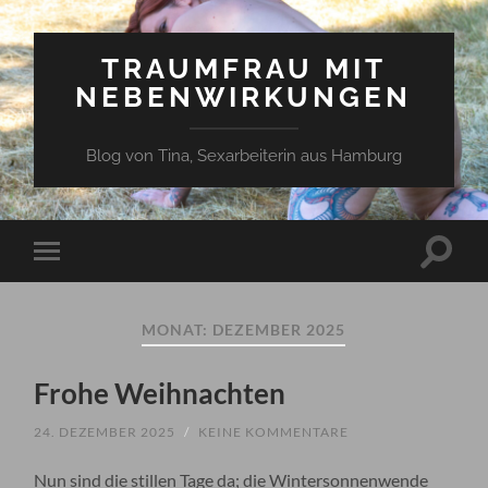
TRAUMFRAU MIT
NEBENWIRKUNGEN
Blog von Tina, Sexarbeiterin aus Hamburg
Suchfe
Mobile-
ein-/a
Menü
ein-/ausblenden
MONAT:
DEZEMBER 2025
Frohe Weihnachten
24. DEZEMBER 2025
/
KEINE KOMMENTARE
Nun sind die stillen Tage da; die Wintersonnenwende