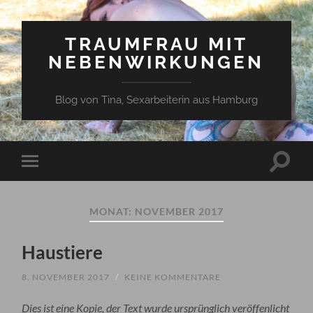
TRAUMFRAU MIT
NEBENWIRKUNGEN
Blog von Tina, Sexarbeiterin aus Hamburg
Suchfe
Mobile-
ein-/a
Menü
ein-/ausblenden
MONAT:
NOVEMBER 2017
Haustiere
8. NOVEMBER 2017
/
KEINE KOMMENTARE
Dies ist eine Kopie, der Text wurde ursprünglich veröffenlicht