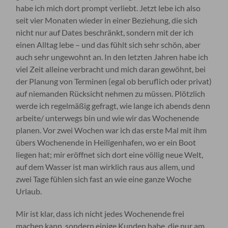
habe ich mich dort prompt verliebt. Jetzt lebe ich also
seit vier Monaten wieder in einer Beziehung, die sich
nicht nur auf Dates beschränkt, sondern mit der ich
einen Alltag lebe – und das fühlt sich sehr schön, aber
auch sehr ungewohnt an. In den letzten Jahren habe ich
viel Zeit alleine verbracht und mich daran gewöhnt, bei
der Planung von Terminen (egal ob beruflich oder privat)
auf niemanden Rücksicht nehmen zu müssen. Plötzlich
werde ich regelmäßig gefragt, wie lange ich abends denn
arbeite/ unterwegs bin und wie wir das Wochenende
planen. Vor zwei Wochen war ich das erste Mal mit ihm
übers Wochenende in Heiligenhafen, wo er ein Boot
liegen hat; mir eröffnet sich dort eine völlig neue Welt,
auf dem Wasser ist man wirklich raus aus allem, und
zwei Tage fühlen sich fast an wie eine ganze Woche
Urlaub.
Mir ist klar, dass ich nicht jedes Wochenende frei
machen kann, sondern einige Kunden habe, die nur am