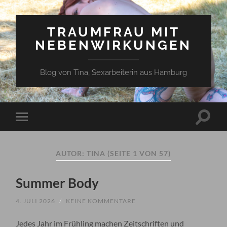
TRAUMFRAU MIT
NEBENWIRKUNGEN
Blog von Tina, Sexarbeiterin aus Hamburg
Suchfe
Mobile-
ein-/a
Menü
ein-/ausblenden
AUTOR:
TINA
(SEITE 1 VON 57)
Summer Body
4. JULI 2026
/
KEINE KOMMENTARE
Jedes Jahr im Frühling machen Zeitschriften und