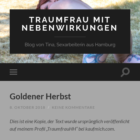
TRAUMFRAU MIT
NEBENWIRKUNGEN
Blog von Tina, Sexarbeiterin aus Hamburg
Suchfe
Mobile-
ein-/a
Menü
ein-/ausblenden
Goldener Herbst
8. OKTOBER 2018
/
KEINE KOMMENTARE
Dies ist eine Kopie, der Text wurde ursprünglich veröffenlicht
auf meinem Profil „TraumfrauHH“ bei kaufmich.com.