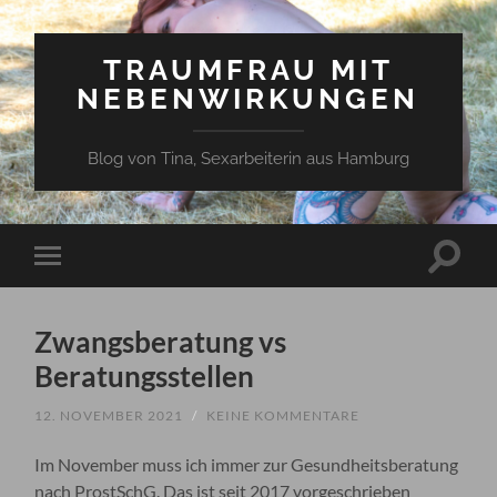
TRAUMFRAU MIT
NEBENWIRKUNGEN
Blog von Tina, Sexarbeiterin aus Hamburg
Suchfe
Mobile-
ein-/a
Menü
ein-/ausblenden
Zwangsberatung vs
Beratungsstellen
12. NOVEMBER 2021
/
KEINE KOMMENTARE
Im November muss ich immer zur Gesundheitsberatung
nach ProstSchG. Das ist seit 2017 vorgeschrieben