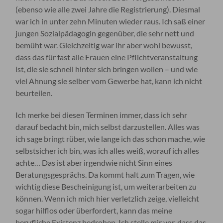
(ebenso wie alle zwei Jahre die Registrierung). Diesmal
war ich in unter zehn Minuten wieder raus. Ich saß einer
jungen Sozialpädagogin gegenüber, die sehr nett und
bemüht war. Gleichzeitig war ihr aber wohl bewusst,
dass das für fast alle Frauen eine Pflichtveranstaltung
ist, die sie schnell hinter sich bringen wollen – und wie
viel Ahnung sie selber vom Gewerbe hat, kann ich nicht
beurteilen.
Ich merke bei diesen Terminen immer, dass ich sehr
darauf bedacht bin, mich selbst darzustellen. Alles was
ich sage bringt rüber, wie lange ich das schon mache, wie
selbstsicher ich bin, was ich alles weiß, worauf ich alles
achte… Das ist aber irgendwie nicht Sinn eines
Beratungsgesprächs. Da kommt halt zum Tragen, wie
wichtig diese Bescheinigung ist, um weiterarbeiten zu
können. Wenn ich mich hier verletzlich zeige, vielleicht
sogar hilflos oder überfordert, kann das meine
berufliche Existenz bedrohen. Ich stelle mir vor, dass das