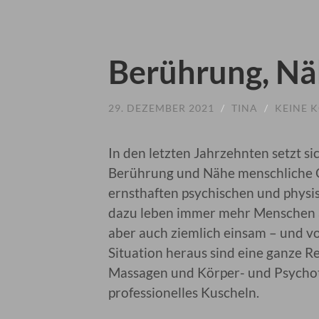
Berührung, Näh
29. DEZEMBER 2021
/
TINA
/
KEINE 
In den letzten Jahrzehnten setzt s
Berührung und Nähe menschliche G
ernsthaften psychischen und phys
dazu leben immer mehr Menschen al
aber auch ziemlich einsam – und v
Situation heraus sind eine ganze 
Massagen und Körper- und Psychoth
professionelles Kuscheln.