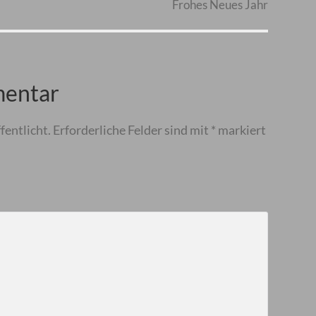
Frohes Neues Jahr
mentar
fentlicht.
Erforderliche Felder sind mit
*
markiert