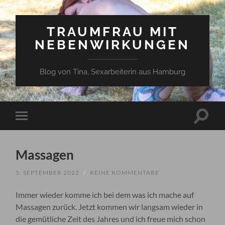
TRAUMFRAU MIT
NEBENWIRKUNGEN
Blog von Tina, Sexarbeiterin aus Hamburg
Suchfe
Mobile-
ein-/a
Menü
ein-/ausblenden
Massagen
5. SEPTEMBER 2022
/
KEINE KOMMENTARE
Immer wieder komme ich bei dem was ich mache auf
Massagen zurück. Jetzt kommen wir langsam wieder in
die gemütliche Zeit des Jahres und ich freue mich schon