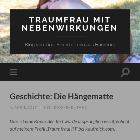
TRAUMFRAU MIT
NEBENWIRKUNGEN
Blog von Tina, Sexarbeiterin aus Hamburg
Suchfe
Mobile-
ein-/a
Menü
ein-/ausblenden
Geschichte: Die Hängematte
4. APRIL 2017
/
KEINE KOMMENTARE
Dies ist eine Kopie, der Text wurde ursprünglich veröffenlicht
auf meinem Profil „TraumfrauHH“ bei kaufmich.com.