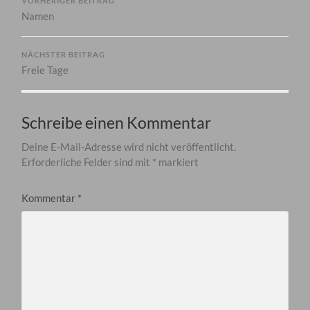
VORHERIGER BEITRAG
Namen
NÄCHSTER BEITRAG
Freie Tage
Schreibe einen Kommentar
Deine E-Mail-Adresse wird nicht veröffentlicht.
Erforderliche Felder sind mit
*
markiert
Kommentar
*