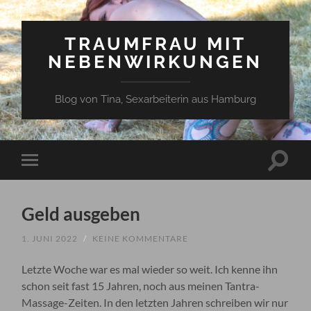
TRAUMFRAU MIT
NEBENWIRKUNGEN
Blog von Tina, Sexarbeiterin aus Hamburg
Suchfe
Mobile-
ein-/a
Menü
ein-/ausblenden
Geld ausgeben
1. JUNI 2022
/
KEINE KOMMENTARE
Letzte Woche war es mal wieder so weit. Ich kenne ihn
schon seit fast 15 Jahren, noch aus meinen Tantra-
Massage-Zeiten. In den letzten Jahren schreiben wir nur