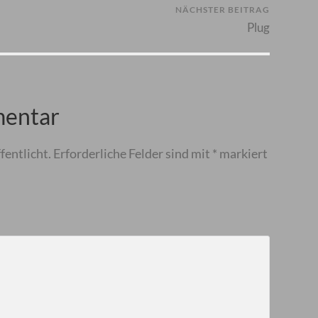
NÄCHSTER BEITRAG
Plug
mentar
fentlicht.
Erforderliche Felder sind mit
*
markiert