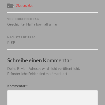
Dies und das
VORHERIGER BEITRAG
Geschichte: Half a boy half a man
NÄCHSTER BEITRAG
PrEP
Schreibe einen Kommentar
Deine E-Mail-Adresse wird nicht veröffentlicht.
Erforderliche Felder sind mit
*
markiert
Kommentar
*