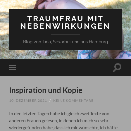
TRAUMFRAU MIT
NEBENWIRKUNGEN
Blog von Tina, Sexarbeiterin aus Hamburg
Suchfe
Mobile-
ein-/a
Menü
ein-/ausblenden
Inspiration und Kopie
10. DEZEMBER 2021
/
KEINE KOMMENTARE
In den letzten Tagen habe ich gleich zwei Texte von
anderen Frauen gelesen, in denen ich mich so sehr
wiedergefunden habe, dass ich mir wünschte, ich hätte