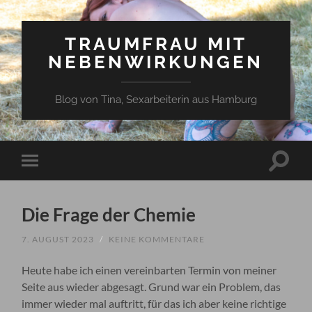
TRAUMFRAU MIT
NEBENWIRKUNGEN
Blog von Tina, Sexarbeiterin aus Hamburg
Suchfe
Mobile-
ein-/a
Menü
ein-/ausblenden
Die Frage der Chemie
7. AUGUST 2023
/
KEINE KOMMENTARE
Heute habe ich einen vereinbarten Termin von meiner
Seite aus wieder abgesagt. Grund war ein Problem, das
immer wieder mal auftritt, für das ich aber keine richtige