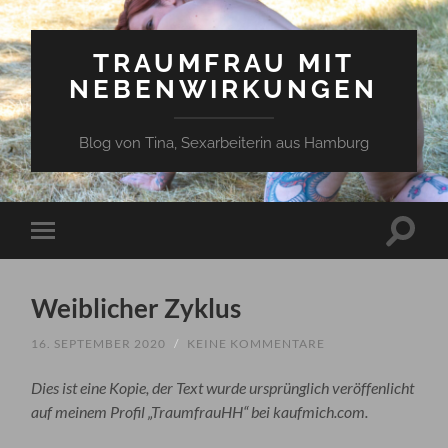
TRAUMFRAU MIT
NEBENWIRKUNGEN
Blog von Tina, Sexarbeiterin aus Hamburg
Suchfe
Mobile-
ein-/a
Menü
ein-/ausblenden
Weiblicher Zyklus
16. SEPTEMBER 2020
/
KEINE KOMMENTARE
Dies ist eine Kopie, der Text wurde ursprünglich veröffenlicht
auf meinem Profil „TraumfrauHH“ bei kaufmich.com.