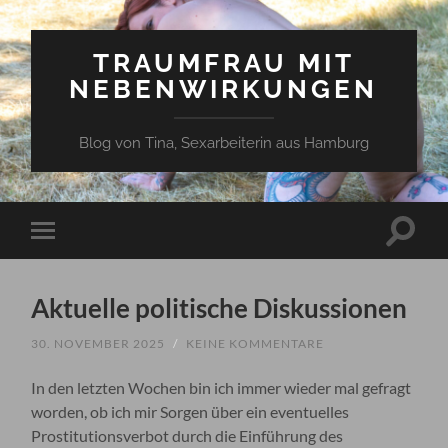
TRAUMFRAU MIT
NEBENWIRKUNGEN
Blog von Tina, Sexarbeiterin aus Hamburg
Suchfe
Mobile-
ein-/a
Menü
ein-/ausblenden
Aktuelle politische Diskussionen
30. NOVEMBER 2025
/
KEINE KOMMENTARE
In den letzten Wochen bin ich immer wieder mal gefragt
worden, ob ich mir Sorgen über ein eventuelles
Prostitutionsverbot durch die Einführung des