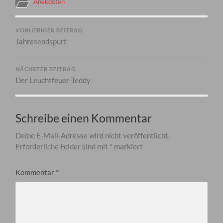
Anekdoten
VORHERIGER BEITRAG
Jahresendspurt
NÄCHSTER BEITRAG
Der Leuchtfeuer-Teddy
Schreibe einen Kommentar
Deine E-Mail-Adresse wird nicht veröffentlicht.
Erforderliche Felder sind mit
*
markiert
Kommentar
*