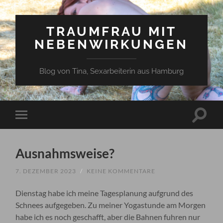
TRAUMFRAU MIT
NEBENWIRKUNGEN
Blog von Tina, Sexarbeiterin aus Hamburg
Suchfe
Mobile-
ein-/a
Menü
ein-/ausblenden
Ausnahmsweise?
7. DEZEMBER 2023
/
KEINE KOMMENTARE
Dienstag habe ich meine Tagesplanung aufgrund des
Schnees aufgegeben. Zu meiner Yogastunde am Morgen
habe ich es noch geschafft, aber die Bahnen fuhren nur