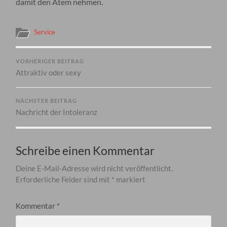
damit den Atem nehmen.
Service
VORHERIGER BEITRAG
Attraktiv oder sexy
NÄCHSTER BEITRAG
Nachricht der Intoleranz
Schreibe einen Kommentar
Deine E-Mail-Adresse wird nicht veröffentlicht.
Erforderliche Felder sind mit
*
markiert
Kommentar
*