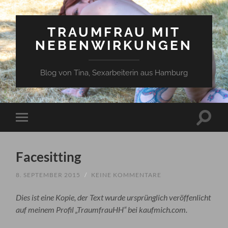
TRAUMFRAU MIT
NEBENWIRKUNGEN
Blog von Tina, Sexarbeiterin aus Hamburg
Suchfe
Mobile-
ein-/a
Menü
ein-/ausblenden
Facesitting
8. SEPTEMBER 2015
/
KEINE KOMMENTARE
Dies ist eine Kopie, der Text wurde ursprünglich veröffenlicht
auf meinem Profil „TraumfrauHH“ bei kaufmich.com.