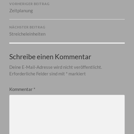
VORHERIGER BEITRAG
Zeitplanung
NÄCHSTER BEITRAG
Streicheleinheiten
Schreibe einen Kommentar
Deine E-Mail-Adresse wird nicht veröffentlicht.
Erforderliche Felder sind mit
*
markiert
Kommentar
*