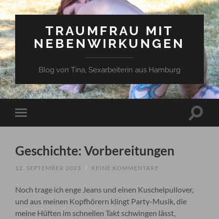
TRAUMFRAU MIT
NEBENWIRKUNGEN
Blog von Tina, Sexarbeiterin aus Hamburg
Suchfe
Mobile-
ein-/a
Menü
ein-/ausblenden
Geschichte: Vorbereitungen
12. SEPTEMBER 2023
/
KEINE KOMMENTARE
Noch trage ich enge Jeans und einen Kuschelpullover,
und aus meinen Kopfhörern klingt Party-Musik, die
meine Hüften im schnellen Takt schwingen lässt,