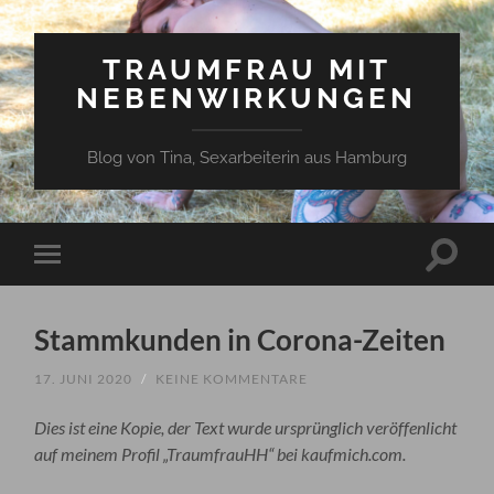
TRAUMFRAU MIT
NEBENWIRKUNGEN
Blog von Tina, Sexarbeiterin aus Hamburg
Suchfe
Mobile-
ein-/a
Menü
ein-/ausblenden
Stammkunden in Corona-Zeiten
17. JUNI 2020
/
KEINE KOMMENTARE
Dies ist eine Kopie, der Text wurde ursprünglich veröffenlicht
auf meinem Profil „TraumfrauHH“ bei kaufmich.com.