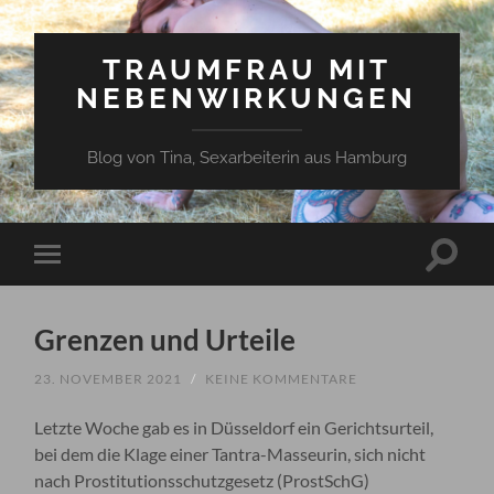
TRAUMFRAU MIT
NEBENWIRKUNGEN
Blog von Tina, Sexarbeiterin aus Hamburg
Suchfe
Mobile-
ein-/a
Menü
ein-/ausblenden
Grenzen und Urteile
23. NOVEMBER 2021
/
KEINE KOMMENTARE
Letzte Woche gab es in Düsseldorf ein Gerichtsurteil,
bei dem die Klage einer Tantra-Masseurin, sich nicht
nach Prostitutionsschutzgesetz (ProstSchG)