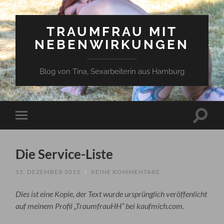
TRAUMFRAU MIT
NEBENWIRKUNGEN
Blog von Tina, Sexarbeiterin aus Hamburg
Suchfe
Mobile-
ein-/a
Menü
ein-/ausblenden
Die Service-Liste
15. DEZEMBER 2015
/
KEINE KOMMENTARE
Dies ist eine Kopie, der Text wurde ursprünglich veröffenlicht
auf meinem Profil „TraumfrauHH“ bei kaufmich.com.