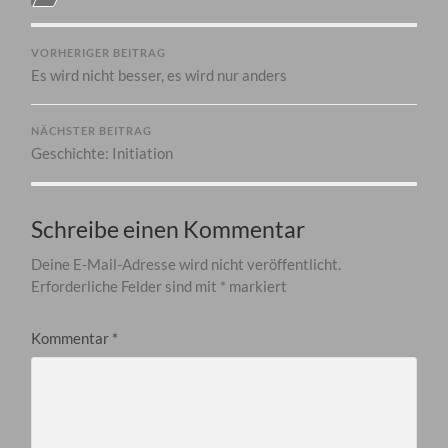
VORHERIGER BEITRAG
Es wird nicht besser, es wird nur anders
NÄCHSTER BEITRAG
Geschichte: Initiation
Schreibe einen Kommentar
Deine E-Mail-Adresse wird nicht veröffentlicht.
Erforderliche Felder sind mit
*
markiert
Kommentar
*