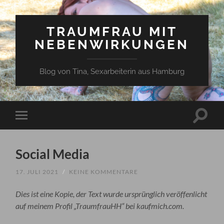
TRAUMFRAU MIT
NEBENWIRKUNGEN
Blog von Tina, Sexarbeiterin aus Hamburg
Suchfe
Mobile-
ein-/a
Menü
ein-/ausblenden
Social Media
17. JULI 2021
/
KEINE KOMMENTARE
Dies ist eine Kopie, der Text wurde ursprünglich veröffenlicht
auf meinem Profil „TraumfrauHH“ bei kaufmich.com.