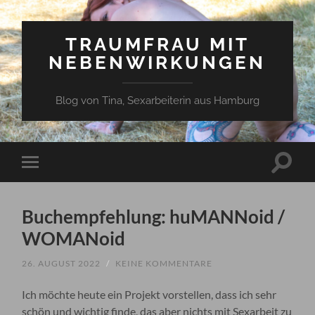
TRAUMFRAU MIT
NEBENWIRKUNGEN
Blog von Tina, Sexarbeiterin aus Hamburg
Suchfe
Mobile-
ein-/a
Menü
ein-/ausblenden
Buchempfehlung: huMANNoid /
WOMANoid
26. AUGUST 2022
/
KEINE KOMMENTARE
Ich möchte heute ein Projekt vorstellen, dass ich sehr
schön und wichtig finde, das aber nichts mit Sexarbeit zu